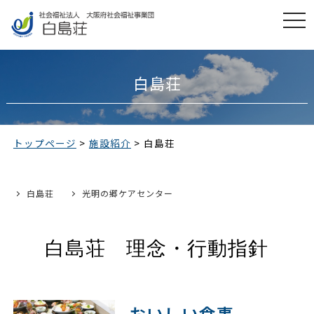
t
o
g
g
l
e
白島荘
n
a
v
i
g
a
トップページ
>
施設紹介
>
白島荘
t
i
o
n
白島荘
光明の郷ケアセンター
白島荘 理念・行動指針
おいしい食事