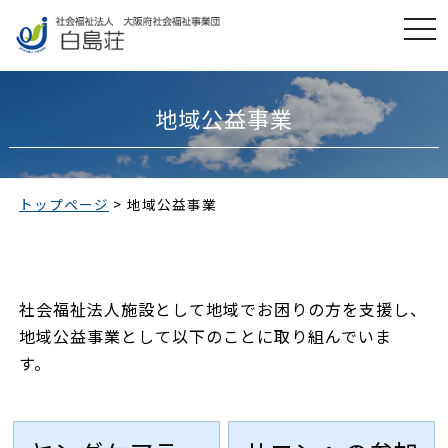
t
o
g
g
l
e
地域公益事業
n
a
v
i
g
a
トップページ
>
地域公益事業
t
i
o
n
社会福祉法人施設として地域でお困りの方を支援し、
地域公益事業として以下のことに取り組んでいま
す。