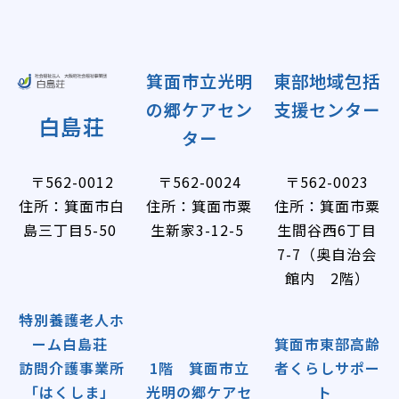
箕面市立光明
東部地域包括
の郷ケアセン
支援センター
白島荘
ター
〒562-0012
〒562-0024
〒562-0023
住所：​箕面市白
住所：​箕面市粟
住所：​箕面市粟
島三丁目5-50
生新家3-12-5
生間谷西6丁目
7-7（奥自治会
館内 2階）
特別養護老人ホ
ーム白島荘
箕面市東部高齢
訪問介護事業所
1階 箕面市立
者くらしサポー
「はくしま」
光明の郷ケアセ
ト